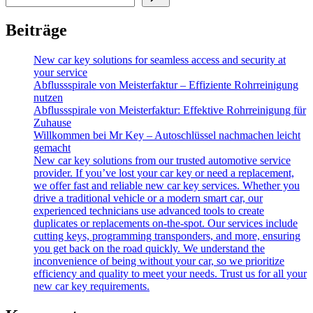
Beiträge
New car key solutions for seamless access and security at
your service
Abflussspirale von Meisterfaktur – Effiziente Rohrreinigung
nutzen
Abflussspirale von Meisterfaktur: Effektive Rohrreinigung für
Zuhause
Willkommen bei Mr Key – Autoschlüssel nachmachen leicht
gemacht
New car key solutions from our trusted automotive service
provider. If you’ve lost your car key or need a replacement,
we offer fast and reliable new car key services. Whether you
drive a traditional vehicle or a modern smart car, our
experienced technicians use advanced tools to create
duplicates or replacements on-the-spot. Our services include
cutting keys, programming transponders, and more, ensuring
you get back on the road quickly. We understand the
inconvenience of being without your car, so we prioritize
efficiency and quality to meet your needs. Trust us for all your
new car key requirements.