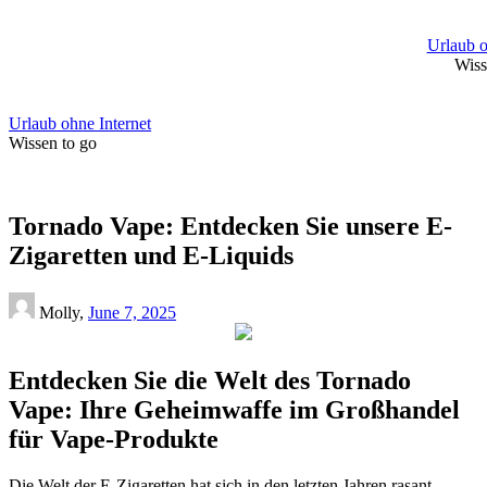
Skip
to
Urlaub o
content
Wiss
Urlaub ohne Internet
Wissen to go
Tornado Vape: Entdecken Sie unsere E-
Zigaretten und E-Liquids
Molly,
June 7, 2025
Entdecken Sie die Welt des Tornado
Vape: Ihre Geheimwaffe im Großhandel
für Vape-Produkte
Die Welt der E-Zigaretten hat sich in den letzten Jahren rasant