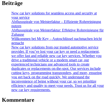
Beiträge
New car key solutions for seamless access and security at
your service
Abflussspirale von Meisterfaktur – Effiziente Rohrreinigung
nutzen
Abflussspirale von Meisterfaktur: Effektive Rohrreinigung für
Zuhause
Willkommen bei Mr Key – Autoschlüssel nachmachen leicht
gemacht
New car key solutions from our trusted automotive service
provider. If you’ve lost your car key or need a replacement,
we offer fast and reliable new car key services. Whether you
drive a traditional vehicle or a modern smart car, our
experienced technicians use advanced tools to create
duplicates or replacements on-the-spot. Our services include
cutting keys, programming transponders, and more, ensuring
you get back on the road quickly. We understand the
inconvenience of being without your car, so we prioritize
efficiency and quality to meet your needs. Trust us for all your
new car key requirements.
Kommentare